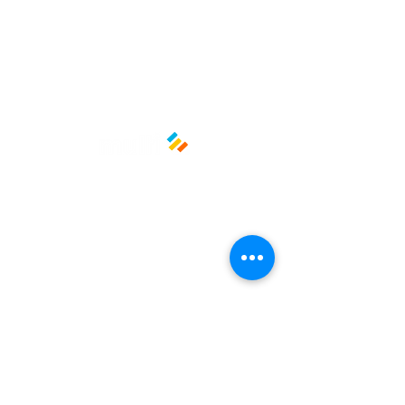
conveniencia y eventos
✔ Presentaciones ecológicas para
pedidos para llevar o autoservicio
Medidas: Largo: 22.9 cm | Ancho:
17.8 cm | Alto: 8.89 cm
Color: Blanco
Material: Papel biodegradable
Marca: Southern Champion Tray
Políticas y privacidad
Avisos de privacidad
Términos y condiciones
La empresa
Nosotros
Manos al planeta
Atención al cliente
Contacto