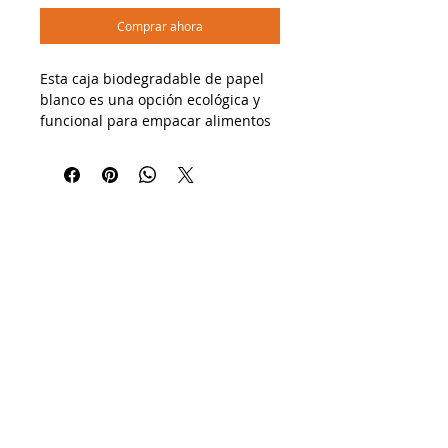
Comprar ahora
Esta caja biodegradable de papel
blanco es una opción ecológica y
funcional para empacar alimentos
ligeros o repostería. Cuenta con
una ventana transparente que
resalta el contenido sin necesidad
de abrirla, ideal para exhibir
productos de forma higiénica y
atractiva. Su estructura plegable
con tapa unida facilita el manejo y
el servicio rápido.
🔹 Usos recomendados:
✔ Pasteles individuales, galletas,
brownies, emparedados y
ensaladas
✔ Cafeterías, panaderías,
reposterías, tiendas de