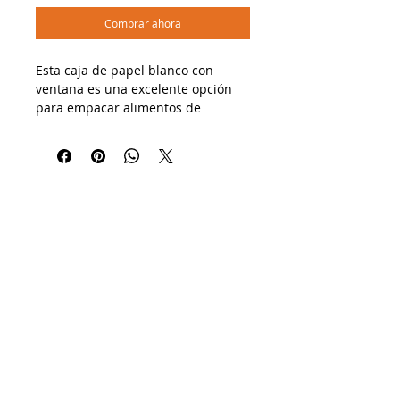
Comprar ahora
Esta caja de papel blanco con
ventana es una excelente opción
para empacar alimentos de
manera sostenible y atractiva. Su
tamaño compacto y versátil la hace
ideal para porciones medianas,
mientras que la ventana permite
mostrar el contenido sin
comprometer la higiene.
🔹 Usos recomendados:
✔ Ensaladas, pasteles, postres,
emparedados y platillos
preparados
✔ Cafeterías, panaderías,
restaurantes, catering y tiendas
gourmet
✔ Servicio para llevar, exhibición