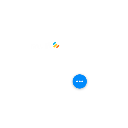
en vitrinas o autoservicio ecológico
Dimensiones: Largo 20.3 cm |
Ancho 20.3 cm | Alto 10.16 cm
Color: Blanco
Material: Papel biodegradable
Marca: Southern Champion Tray
Políticas y privacidad
Avisos de privacidad
Términos y condiciones
La empresa
Nosotros
Manos al planeta
Atención al cliente
Contacto