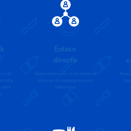
ck
Enlace
directo
c
tro de
Representamos a las mejores
Nuest
ermite
marcas de empaques para
per
o para
alimentos