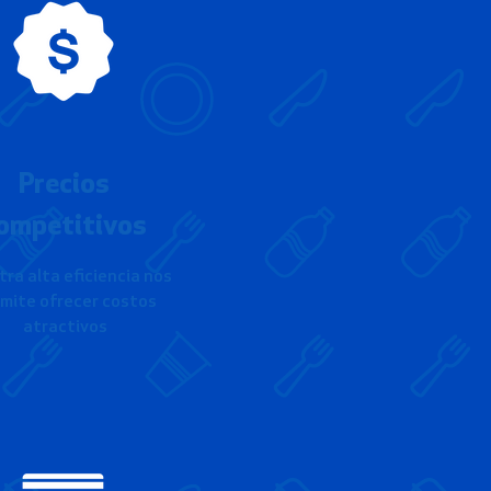
Precios
ompetitivos
ra alta eficiencia nos
mite ofrecer costos
atractivos