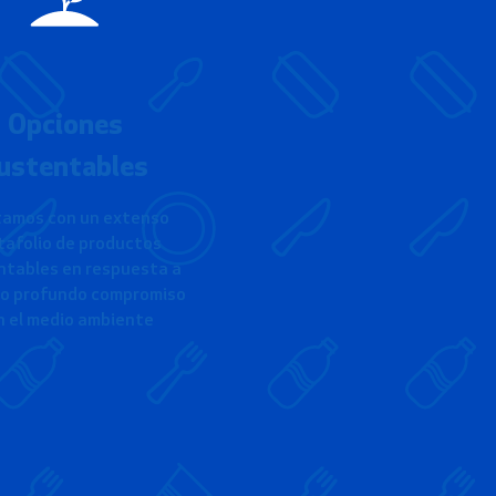
Opciones
ustentables
amos con un extenso
tafolio de productos
ntables en respuesta a
o profundo compromiso
n el medio ambiente