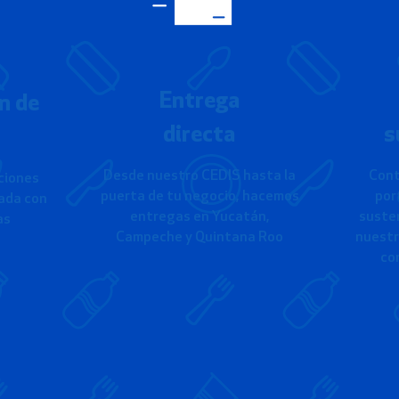
Entrega
n de
directa
s
Desde nuestro CEDIS hasta la
Cont
ciones
puerta de tu negocio, hacemos
por
ada con
entregas en Yucatán,
suste
as
Campeche y Quintana Roo
nuestr
co