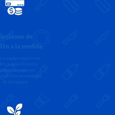
Opciones de
ito a la medida
tro equipo experto en
dito puede ofrecerte
ciones de pago
que
ndan a las necesidades
de tu negocio