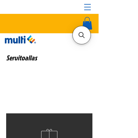
Servitoallas