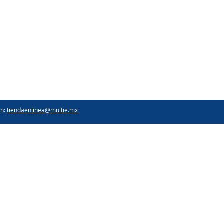
Catálogo general
Catálogo bio
Catálogo Bio con certificados
Certificados Bio
Catálogo personalizable
en:
tiendaenlinea@multie.mx