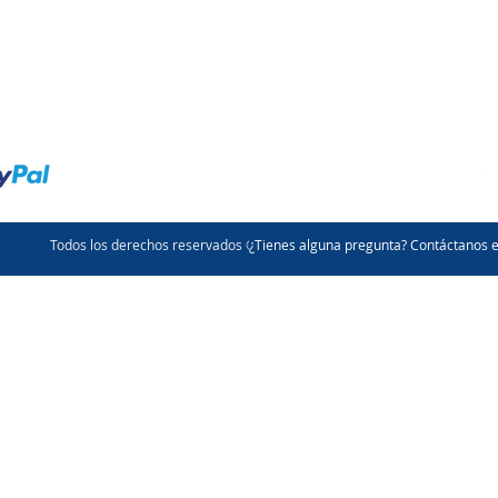
Términos y condiciones
Manos al planeta
Todos los derechos reservados © Multi E
¿Tienes alguna pregunta? Contáctanos 