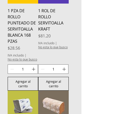
1 PZA DE
1 ROL DE
ROLLO
ROLLO
PUNTEADO DE
SERVITOALLA
SERVITOALLA
KRAFT
BLANCA 168
Precio
$81.20
PZAS
IVA incluido
|
Precio
No esta lo que busco
$28.56
IVA incluido
|
No esta lo que busco
Agregar al
Agregar al
carrito
carrito