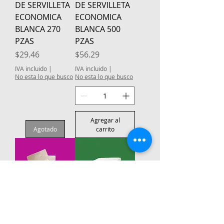
DE SERVILLETA
DE SERVILLETA
ECONOMICA
ECONOMICA
BLANCA 270
BLANCA 500
PZAS
PZAS
Precio
Precio
$29.46
$56.29
IVA incluido
|
IVA incluido
|
No esta lo que busco
No esta lo que busco
Agregar al
Agotado
carrito
1 PQ C/400PZAS
1 PQ C/240PZAS
DE SERVILLETA
DE SERVILLETA