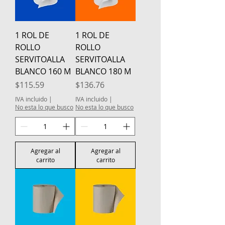
1 ROL DE
1 ROL DE
ROLLO
ROLLO
SERVITOALLA
SERVITOALLA
BLANCO 160 M
BLANCO 180 M
Precio
Precio
$115.59
$136.76
IVA incluido
|
IVA incluido
|
No esta lo que busco
No esta lo que busco
Agregar al
Agregar al
carrito
carrito