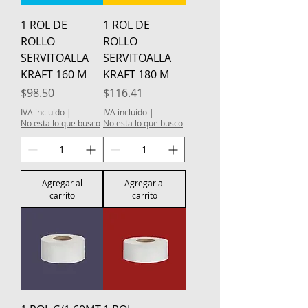
1 ROL DE
1 ROL DE
ROLLO
ROLLO
SERVITOALLA
SERVITOALLA
KRAFT 160 M
KRAFT 180 M
Precio
Precio
$98.50
$116.41
IVA incluido
|
IVA incluido
|
No esta lo que busco
No esta lo que busco
Agregar al
Agregar al
carrito
carrito