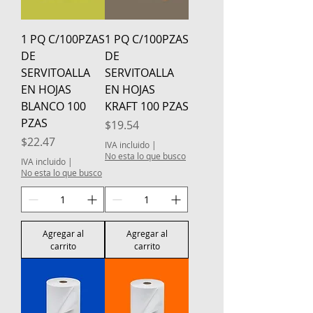
1 PQ C/100PZAS
1 PQ C/100PZAS
DE
DE
SERVITOALLA
SERVITOALLA
EN HOJAS
EN HOJAS
BLANCO 100
KRAFT 100 PZAS
PZAS
Precio
$19.54
Precio
$22.47
IVA incluido
|
No esta lo que busco
IVA incluido
|
No esta lo que busco
Agregar al
Agregar al
carrito
carrito