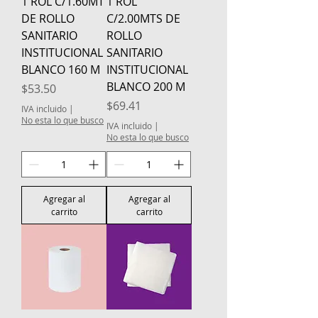
1 ROL C/1.60MT
1 ROL
DE ROLLO
C/2.00MTS DE
SANITARIO
ROLLO
INSTITUCIONAL
SANITARIO
BLANCO 160 M
INSTITUCIONAL
BLANCO 200 M
Precio
$53.50
Precio
$69.41
IVA incluido
|
No esta lo que busco
IVA incluido
|
No esta lo que busco
Agregar al
Agregar al
carrito
carrito