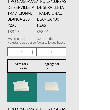
1 PQ C/250PZAS
1 PQ C/400PZAS
DE SERVILLETA
DE SERVILLETA
TRADICIONAL
TRADICIONAL
BLANCA 250
BLANCA 400
PZAS
PZAS
Precio
Precio
$33.17
$58.01
IVA incluido
|
IVA incluido
|
No esta lo que busco
No esta lo que busco
Agregar al
Agregar al
carrito
carrito
1 PQ C/500PZAS
1 PQ C/125PZAS