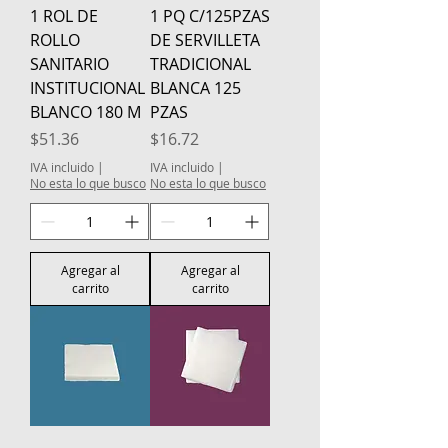
1 ROL DE
1 PQ C/125PZAS
ROLLO
DE SERVILLETA
SANITARIO
TRADICIONAL
INSTITUCIONAL
BLANCA 125
BLANCO 180 M
PZAS
Precio
Precio
$51.36
$16.72
IVA incluido
|
IVA incluido
|
No esta lo que busco
No esta lo que busco
Agregar al
Agregar al
carrito
carrito