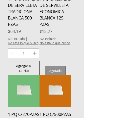
DE SERVILLETA
DE SERVILLETA
TRADICIONAL
ECONOMICA
BLANCA 500
BLANCA 125
PZAS
PZAS
Precio
Precio
$64.19
$15.27
IVA incluido
|
IVA incluido
|
No esta lo que busco
No esta lo que busco
Agregar al
carrito
Agotado
1 PQ C/270PZAS
1 PQ C/500PZAS