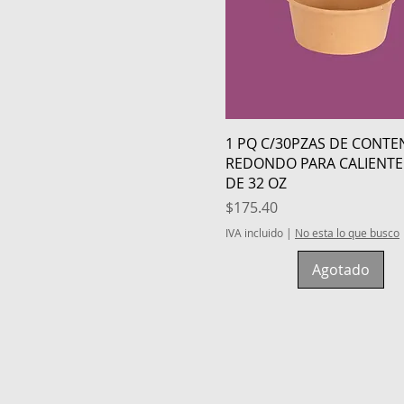
Vista rápida
1 PQ C/30PZAS DE CONT
REDONDO PARA CALIENTE 
DE 32 OZ
Precio
$175.40
IVA incluido
|
No esta lo que busco
Agotado