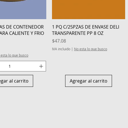
Vista rápida
Vista rápida
ZAS DE CONTENEDOR
1 PQ C/25PZAS DE ENVASE DELI
RA CALIENTE Y FRIO
TRANSPARENTE PP 8 OZ
Precio
$47.08
IVA incluido
|
No esta lo que busco
 esta lo que busco
gar al carrito
Agregar al carrito