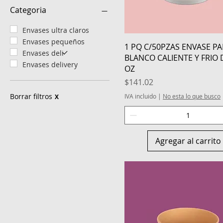
Categoria
Envases ultra claros
Envases pequeños
Vista rápida
1 PQ C/50PZAS ENVASE PA
Envases deli
BLANCO CALIENTE Y FRIO 
Envases delivery
OZ
Precio
$141.02
Borrar filtros
IVA incluido
|
No esta lo que busco
X
Agregar al carrito