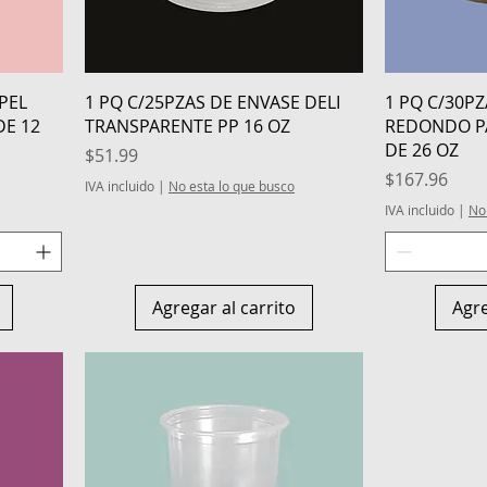
Vista rápida
PEL
1 PQ C/25PZAS DE ENVASE DELI
1 PQ C/30P
DE 12
TRANSPARENTE PP 16 OZ
REDONDO PA
DE 26 OZ
Precio
$51.99
Precio
$167.96
IVA incluido
|
No esta lo que busco
IVA incluido
|
No
Agregar al carrito
Agre