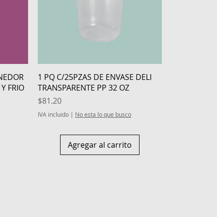
Vista rápida
ENEDOR
1 PQ C/25PZAS DE ENVASE DELI
Y FRIO
TRANSPARENTE PP 32 OZ
Precio
$81.20
IVA incluido
|
No esta lo que busco
Agregar al carrito