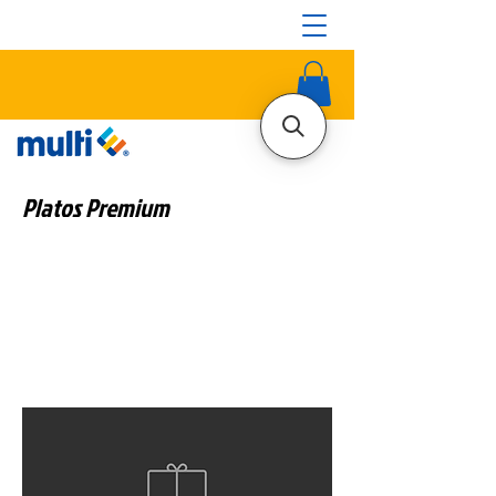
Platos Premium